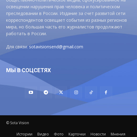
освещении нарушения прав человека и политическом
преследовании в России. Издание за счет развитой сети
корреспондентов освещает события из разных регионов
мира, но большая часть его журналистов продолжают
работать в России.
Для связи:
sotavisionsend@gmail.com
МЫ В СОЦСЕТЯХ
© Sota Vision
Истории
Видео
Фото
Карточки
Новости
Мнения