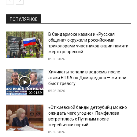
ПОПУЛЯРНОЕ
В Сандармохе казаки и «Русская
община» окружали российскими
триколорами участников акции памяти
жертв репрессий
05.08.2026
Химикаты попали в водоемы после
атаки БПЛА по Домодедово — жители
бьют тревогу
05.08.2026
00:04:39
«От киевской банды детоубийц можно
ожидать чего угодно». Памфилова
встретилась с Путиным после
жеребьевки партий
05.08.2026