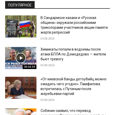
ПОПУЛЯРНОЕ
В Сандармохе казаки и «Русская
община» окружали российскими
триколорами участников акции памяти
жертв репрессий
05.08.2026
Химикаты попали в водоемы после
атаки БПЛА по Домодедово — жители
бьют тревогу
05.08.2026
00:04:39
«От киевской банды детоубийц можно
ожидать чего угодно». Памфилова
встретилась с Путиным после
жеребьевки партий
05.08.2026
Собянин заявил, что перевод