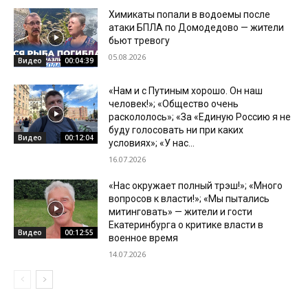
Химикаты попали в водоемы после
атаки БПЛА по Домодедово — жители
бьют тревогу
05.08.2026
Видео
00:04:39
«Нам и с Путиным хорошо. Он наш
человек!»; «Общество очень
раскололось»; «За «Единую Россию я не
буду голосовать ни при каких
Видео
00:12:04
условиях»; «У нас...
16.07.2026
«Нас окружает полный трэш!»; «Много
вопросов к власти!»; «Мы пытались
митинговать» — жители и гости
Екатеринбурга о критике власти в
Видео
00:12:55
военное время
14.07.2026