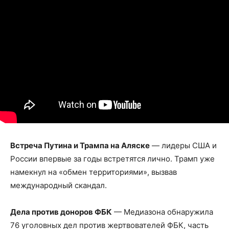
Встреча Путина и Трампа на Аляске
— лидеры США и
России впервые за годы встретятся лично. Трамп уже
намекнул на «обмен территориями», вызвав
международный скандал.
Дела против доноров ФБК
— Медиазона обнаружила
76 уголовных дел против жертвователей ФБК, часть