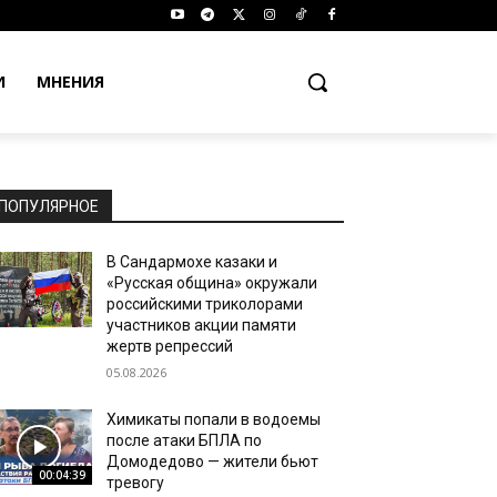
И
МНЕНИЯ
ПОПУЛЯРНОЕ
В Сандармохе казаки и
«Русская община» окружали
российскими триколорами
участников акции памяти
жертв репрессий
05.08.2026
Химикаты попали в водоемы
после атаки БПЛА по
Домодедово — жители бьют
00:04:39
тревогу