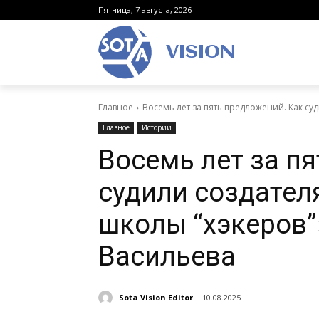
Пятница, 7 августа, 2026
VISION
Главное
Восемь лет за пять предложений. Как суд
Главное
Истории
Восемь лет за п
судили создател
школы “хэкеров”
Васильева
Sota Vision Editor
10.08.2025