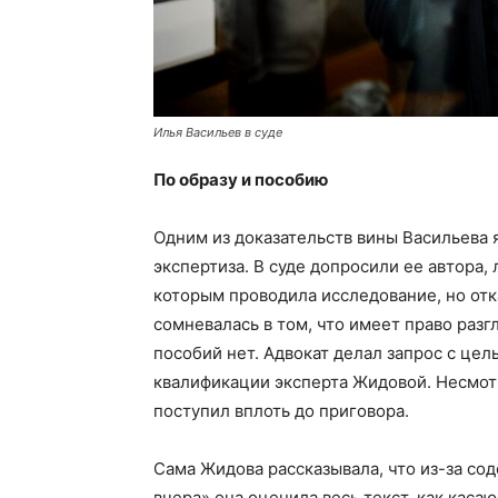
Илья Васильев в суде
По образу и пособию
Одним из доказательств вины Васильева
экспертиза. В суде допросили ее автора,
которым проводила исследование, но отка
сомневалась в том, что имеет право раз
пособий нет. Адвокат делал запрос с це
квалификации эксперта Жидовой. Несмотря
поступил вплоть до приговора.
Сама Жидова рассказывала, что из-за со
вчера» она оценила весь текст, как каса