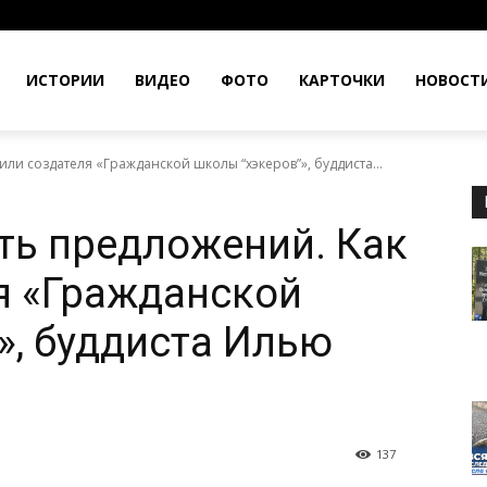
ИСТОРИИ
ВИДЕО
ФОТО
КАРТОЧКИ
НОВОСТ
или создателя «Гражданской школы “хэкеров”», буддиста...
ять предложений. Как
я «Гражданской
», буддиста Илью
137