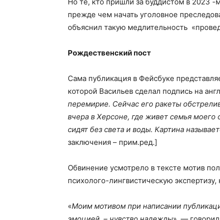
Но те, кто пришли за буддистом в 2023 -
прежде чем начать уголовное преследов
объяснил такую медлительность «прове
Рождественский пост
Сама публикация в Фейсбуке представляе
которой Васильев сделал подпись на англ
перемирие. Сейчас его ракеты обстрелив
вчера в Херсоне, где живет семья моего
сидят без света и воды. Картина называе
заключения – прим.ред.]
Обвинение усмотрело в тексте мотив пол
психолого-лингвистическую экспертизу, 
«
Моим мотивом при написании публикации
эмоцией – чувство надежды
», — говорил