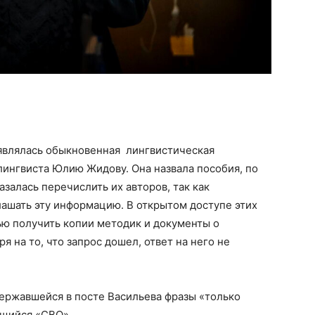
 являлась обыкновенная лингвистическая
 лингвиста Юлию Жидову. Она назвала пособия, по
залась перечислить их авторов, так как
глашать эту информацию. В открытом доступе этих
лью получить копии методик и документы о
 на то, что запрос дошел, ответ на него не
державшейся в посте Васильева фразы «только
ющийся «СВО».