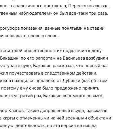
дного аналогичного протокола, Перескоков сказал,
ственным наблюдателем» он был все-таки три раза.
прокурора показания, данные понятыми на стадии
ни совпадают слово в слово.
дставителей общественности» подключил к делу
акашин: по его рапортам на Васильева возбудили
ыступая в суде, Бакашин рассказал, что первый раз
жил поучаствовать в следственном действии.
коков находился недалеко от Лубянки (как об этом
), поэтому ему снова было предложено принять
понятым третий раз, Бакашин вспомнить не смог.
дор Клапов, также допрошенный в суде, рассказал,
ва карты с отмеченными на ней военными объектами
онную деятельность, но эта версия не нашла