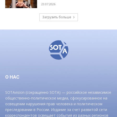
23.07.2026
Загрузить больше
О НАС
SOTAvision (сокращенно SOTA) — российское независимое
общественно-политическое медиа, сфокусированное на
освещении нарушения прав человека и политическом
преследовании в России. Издание за счет развитой сети
корреспондентов освещает события из разных регионов