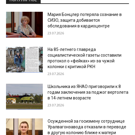
Мария Бонцлер потеряла сознание в
СИЗО, защита добивается
обследования в кардиоцентре
23.07.2026
На 85-летнего главреда
социалистической газеты составили
протокол о «фейках» из-за чужой
колонки с критикой РКН
23.07.2026
Школьника из ЯНАО приговорили к 8
годам заключения за поджог вертолета
в 14-летнем возрасте
23.07.2026
Осужденной за госизмену сотруднице
Уралвагонзавода отказали в переводе
в другую колонию ближе к матери