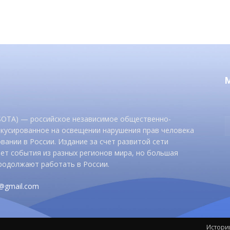
 SOTA) — российское независимое общественно-
окусированное на освещении нарушения прав человека
вании в России. Издание за счет развитой сети
ет события из разных регионов мира, но большая
родолжают работать в России.
d@gmail.com
Истори