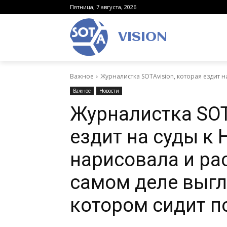
Пятница, 7 августа, 2026
VISION
Важное
Журналистка SOTAvision, которая ездит на
Важное
Новости
Журналистка SOT
ездит на суды к 
нарисовала и рас
самом деле выгл
котором сидит 