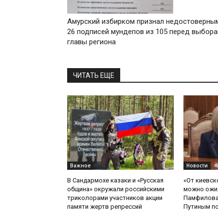
Амурский избирком признал недостоверны
26 подписей мундепов из 105 перед выбор
главы региона
ЧИТАТЬ ЕЩЕ
Важное
Новости
В Сандармохе казаки и «Русская
«От киевск
община» окружали российскими
можно ожид
триколорами участников акции
Памфилова
памяти жертв репрессий
Путиным по