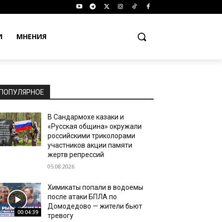
И
МНЕНИЯ
ПОПУЛЯРНОЕ
В Сандармохе казаки и
«Русская община» окружали
российскими триколорами
участников акции памяти
жертв репрессий
05.08.2026
Химикаты попали в водоемы
после атаки БПЛА по
Домодедово — жители бьют
00:04:39
тревогу