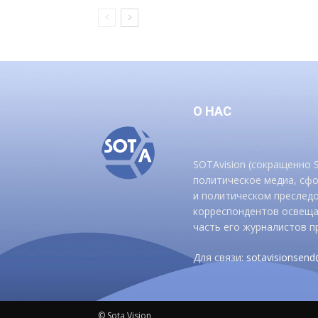
О НАС
SOTAvision (сокращенно
политическое медиа, сф
и политическом преследо
корреспондентов освеща
часть его журналистов п
Для связи:
sotavisionsen
© Sota Vision