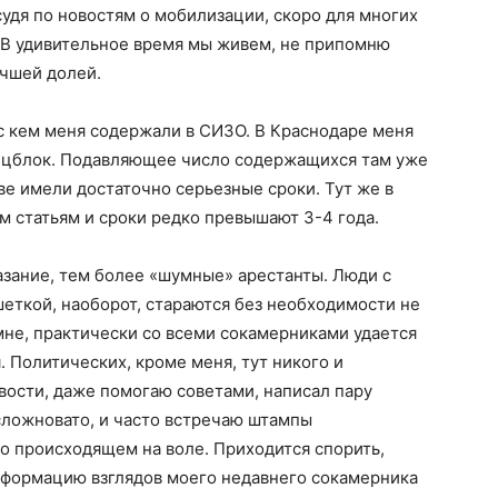
 судя по новостям о мобилизации, скоро для многих
. В удивительное время мы живем, не припомню
учшей долей.
 с кем меня содержали в СИЗО. В Краснодаре меня
пецблок. Подавляющее число содержащихся там уже
ве имели достаточно серьезные сроки. Тут же в
 статьям и сроки редко превышают 3-4 года.
азание, тем более «шумные» арестанты. Люди с
еткой, наоборот, стараются без необходимости не
 мне, практически со всеми сокамерниками удается
Политических, кроме меня, тут никого и
вости, даже помогаю советами, написал пару
сложновато, и часто встречаю штампы
 о происходящем на воле. Приходится спорить,
сформацию взглядов моего недавнего сокамерника