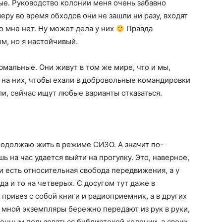
е. Руководство колонии меня очень забавно
еру во время обходов они не зашли ни разу, входят
о мне нет. Ну может дела у них
Правда
м, но я настойчивый.
мальные. Они живут в том же мире, что и мы,
т на них, чтобы ехали в добровольные командировки
ели, сейчас ищут любые варианты отказаться.
продолжаю жить в режиме СИЗО. А значит по-
ь на час удается выйти на прогулку. Это, наверное,
и есть относительная свобода передвижения, а у
да и то на четверых. С досугом тут даже в
 привез с собой книги и радиоприемник, а в других
мной экземпляры бережно передают из рук в руки,
енным пользоваться библиотекой колонии, а своих