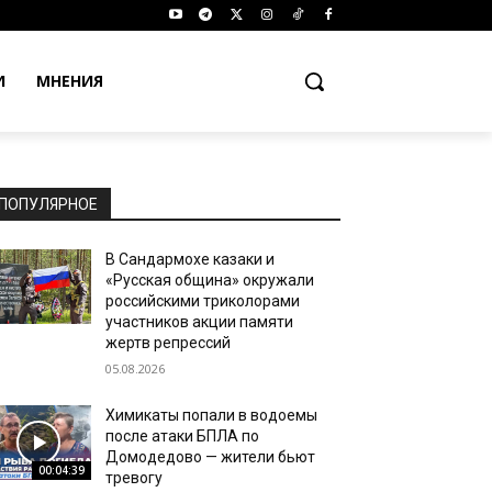
И
МНЕНИЯ
ПОПУЛЯРНОЕ
В Сандармохе казаки и
«Русская община» окружали
российскими триколорами
участников акции памяти
жертв репрессий
05.08.2026
Химикаты попали в водоемы
после атаки БПЛА по
Домодедово — жители бьют
00:04:39
тревогу