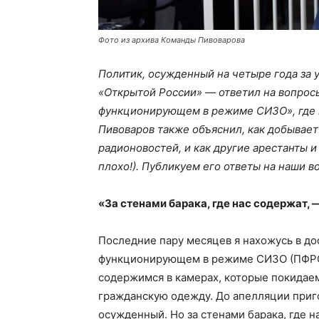
Фото из архива Команды Пивоварова
Политик, осужденный на четыре года за 
«Открытой России» — ответил на вопросы
функционирующем в режиме СИЗО», где на
Пивоваров также объяснил, как добывает
радионовостей, и как другие арестанты и
плохо!). Публикуем его ответы на наши в
«За стенами барака, где нас содержат,
Последние пару месяцев я нахожусь в д
функционирующем в режиме СИЗО (ПФРСИ
содержимся в камерах, которые покидае
гражданскую одежду. До апелляции приго
осужденный. Но за стенами барака, где 