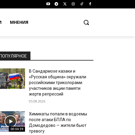
И
МНЕНИЯ
ПОПУЛЯРНОЕ
В Сандармохе казаки и
«Русская община» окружали
российскими триколорами
участников акции памяти
жертв репрессий
05.08.2026
Химикаты попали в водоемы
после атаки БПЛА по
Домодедово — жители бьют
00:04:39
тревогу