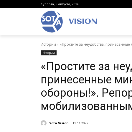
Суббота, 8 августа, 2026
VISION
Истории
«Простите за неудобства, принесенные
Истории
«Простите за неу
принесенные ми
обороны!». Репор
мобилизованны
Sota Vision
11.11.2022