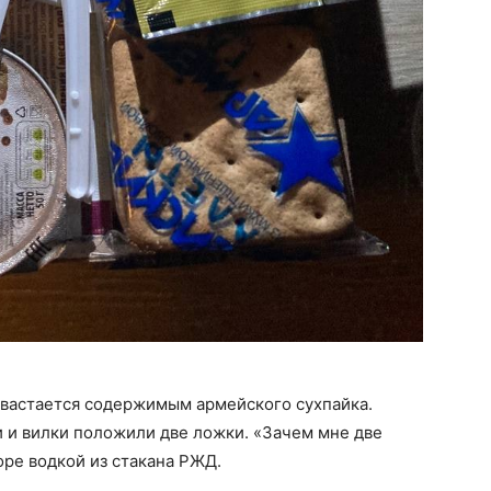
хвастается содержимым армейского сухпайка.
и и вилки положили две ложки. «Зачем мне две
оре водкой из стакана РЖД.