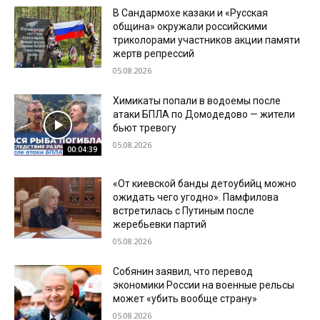
В Сандармохе казаки и «Русская
община» окружали российскими
триколорами участников акции памяти
жертв репрессий
05.08.2026
Химикаты попали в водоемы после
атаки БПЛА по Домодедово — жители
бьют тревогу
05.08.2026
00:04:39
«От киевской банды детоубийц можно
ожидать чего угодно». Памфилова
встретилась с Путиным после
жеребьевки партий
05.08.2026
Собянин заявил, что перевод
экономики России на военные рельсы
может «убить вообще страну»
05.08.2026