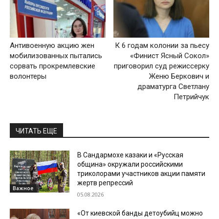
Антивоенную акцию жен
К 6 годам колонии за пьесу
мобилизованных пытались
«Финист Ясный Сокол»
сорвать прокремлевские
приговорил суд режиссерку
волонтеры
Женю Беркович и
драматурга Светлану
Петрийчук
ЧИТАТЬ ЕЩЕ
В Сандармохе казаки и «Русская
община» окружали российскими
триколорами участников акции памяти
жертв репрессий
Важное
05.08.2026
«От киевской банды детоубийц можно