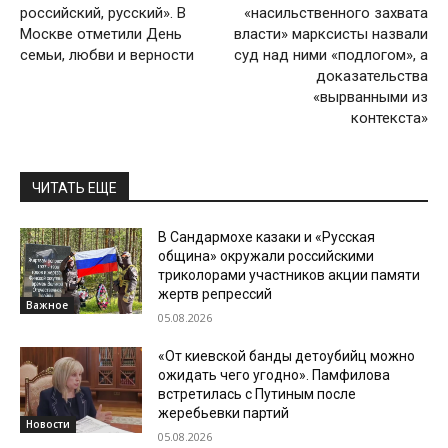
российский, русский». В
«насильственного захвата
Москве отметили День
власти» марксисты назвали
семьи, любви и верности
суд над ними «подлогом», а
доказательства
«вырванными из
контекста»
ЧИТАТЬ ЕЩЕ
В Сандармохе казаки и «Русская
община» окружали российскими
триколорами участников акции памяти
жертв репрессий
Важное
05.08.2026
«От киевской банды детоубийц можно
ожидать чего угодно». Памфилова
встретилась с Путиным после
жеребьевки партий
Новости
05.08.2026