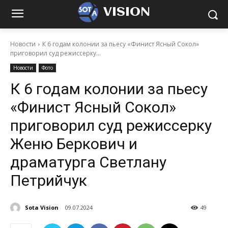
VISION
Новости
К 6 годам колонии за пьесу «Финист Ясный Сокол»
приговорил суд режиссерку...
Новости
Фото
К 6 годам колонии за пьесу
«Финист Ясный Сокол»
приговорил суд режиссерку
Женю Беркович и
драматурга Светлану
Петрийчук
Sota Vision
09.07.2024
49