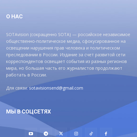
О НАС
SOTAvision (сокращенно SOTA) — российское независимое
общественно-политическое медиа, сфокусированное на
освещении нарушения прав человека и политическом
преследовании в России. Издание за счет развитой сети
корреспондентов освещает события из разных регионов
мира, но большая часть его журналистов продолжают
работать в России.
Для связи:
sotavisionsend@gmail.com
МЫ В СОЦСЕТЯХ