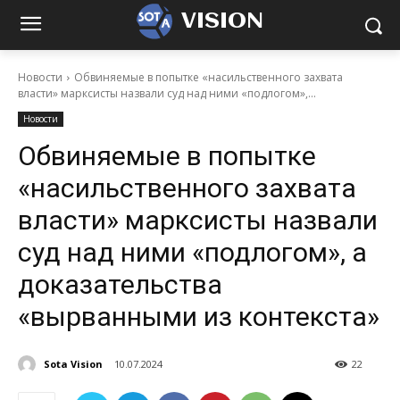
VISION
Новости
Обвиняемые в попытке «насильственного захвата
власти» марксисты назвали суд над ними «подлогом»,...
Новости
Обвиняемые в попытке
«насильственного захвата
власти» марксисты назвали
суд над ними «подлогом», а
доказательства
«вырванными из контекста»
Sota Vision
10.07.2024
22