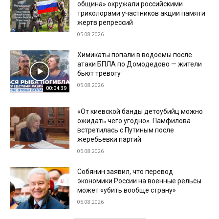
община» окружали российскими
триколорами участников акции памяти
жертв репрессий
05.08.2026
Химикаты попали в водоемы после
атаки БПЛА по Домодедово — жители
бьют тревогу
05.08.2026
00:04:39
«От киевской банды детоубийц можно
ожидать чего угодно». Памфилова
встретилась с Путиным после
жеребьевки партий
05.08.2026
Собянин заявил, что перевод
экономики России на военные рельсы
может «убить вообще страну»
05.08.2026