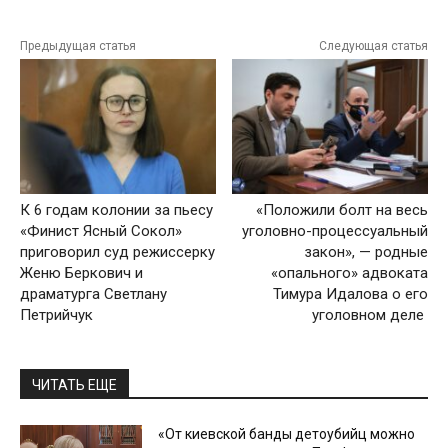
Предыдущая статья
Следующая статья
К 6 годам колонии за пьесу
«Положили болт на весь
«Финист Ясный Сокол»
уголовно-процессуальный
приговорил суд режиссерку
закон», — родные
Женю Беркович и
«опального» адвоката
драматурга Светлану
Тимура Идалова о его
Петрийчук
уголовном деле
ЧИТАТЬ ЕЩЕ
«От киевской банды детоубийц можно