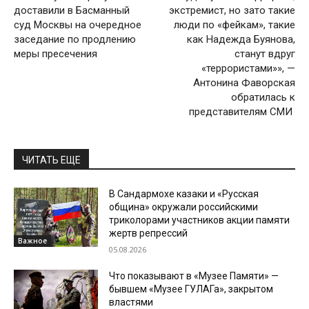
доставили в Басманный
экстремист, но зато такие
суд Москвы на очередное
люди по «фейкам», такие
заседание по продлению
как Надежда Буянова,
меры пресечения
станут вдруг
«террористами»», —
Антонина Фаворская
обратилась к
представителям СМИ
ЧИТАТЬ ЕЩЕ
В Сандармохе казаки и «Русская
община» окружали российскими
триколорами участников акции памяти
жертв репрессий
Важное
05.08.2026
Что показывают в «Музее Памяти» —
бывшем «Музее ГУЛАГа», закрытом
властями