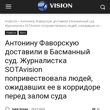
VISION
Новости
Антонину Фаворскую доставили в Басманный суд.
Журналистка SOTAvision попривествовала людей, ожидавших ее...
Новости
Фото
Антонину Фаворскую
доставили в Басманный
суд. Журналистка
SOTAvision
попривествовала людей,
ожидавших ее в корридоре
перед залом суда
Sota Vision
26.07.2024
63