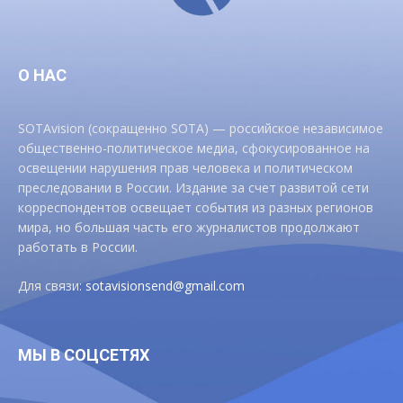
О НАС
SOTAvision (сокращенно SOTA) — российское независимое
общественно-политическое медиа, сфокусированное на
освещении нарушения прав человека и политическом
преследовании в России. Издание за счет развитой сети
корреспондентов освещает события из разных регионов
мира, но большая часть его журналистов продолжают
работать в России.
Для связи:
sotavisionsend@gmail.com
МЫ В СОЦСЕТЯХ