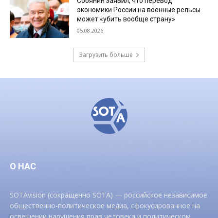
Собянин заявил, что перевод
экономики России на военные рельсы
может «убить вообще страну»
05.08.2026
Загрузить больше
О НАС
SOTAvision (сокращенно SOTA) — российское независимое
общественно-политическое медиа, сфокусированное на
освещении нарушения прав человека и политическом