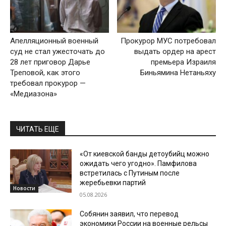
Апелляционный военный
Прокурор МУС потребовал
суд не стал ужесточать до
выдать ордер на арест
28 лет приговор Дарье
премьера Израиля
Треповой, как этого
Биньямина Нетаньяху
требовал прокурор —
«Медиазона»
ЧИТАТЬ ЕЩЕ
«От киевской банды детоубийц можно
ожидать чего угодно». Памфилова
встретилась с Путиным после
жеребьевки партий
Новости
05.08.2026
Собянин заявил, что перевод
экономики России на военные рельсы