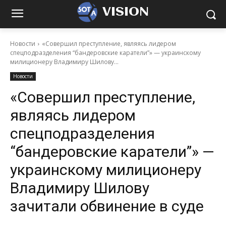
VISION
Новости
«Совершил преступление, являясь лидером
спецподразделения “бандеровские каратели”» — украинскому
милиционеру Владимиру Шилову...
Новости
«Совершил преступление,
являясь лидером
спецподразделения
“бандеровские каратели”» —
украинскому милиционеру
Владимиру Шилову
зачитали обвинение в суде