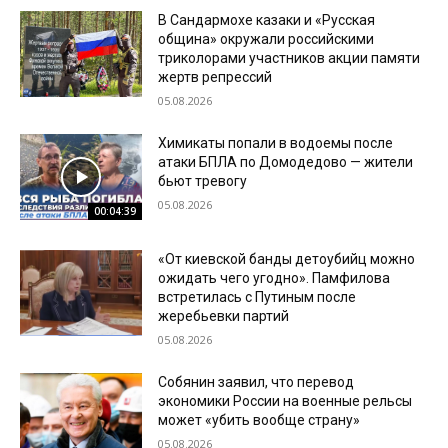
В Сандармохе казаки и «Русская
община» окружали российскими
триколорами участников акции памяти
жертв репрессий
05.08.2026
Химикаты попали в водоемы после
атаки БПЛА по Домодедово — жители
бьют тревогу
05.08.2026
00:04:39
«От киевской банды детоубийц можно
ожидать чего угодно». Памфилова
встретилась с Путиным после
жеребьевки партий
05.08.2026
Собянин заявил, что перевод
экономики России на военные рельсы
может «убить вообще страну»
05.08.2026