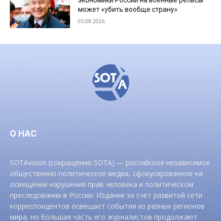
может «убить вообще страну»
05.08.2026
О НАС
SOTAvision (сокращенно SOTA) — российское независимое
общественно-политическое медиа, сфокусированное на
освещении нарушения прав человека и политическом
преследовании в России. Издание за счет развитой сети
корреспондентов освещает события из разных регионов
мира, но большая часть его журналистов продолжают