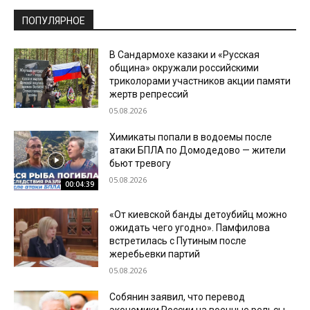
ПОПУЛЯРНОЕ
В Сандармохе казаки и «Русская
община» окружали российскими
триколорами участников акции памяти
жертв репрессий
05.08.2026
Химикаты попали в водоемы после
атаки БПЛА по Домодедово — жители
бьют тревогу
05.08.2026
00:04:39
«От киевской банды детоубийц можно
ожидать чего угодно». Памфилова
встретилась с Путиным после
жеребьевки партий
05.08.2026
Собянин заявил, что перевод
экономики России на военные рельсы