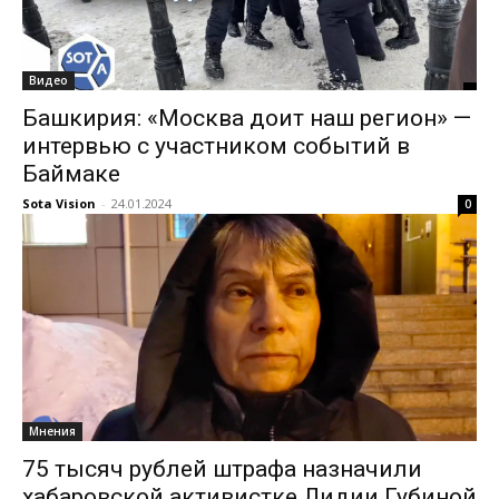
Видео
Башкирия: «Москва доит наш регион» —
интервью с участником событий в
Баймаке
Sota Vision
-
24.01.2024
0
Мнения
75 тысяч рублей штрафа назначили
хабаровской активистке Лидии Губиной