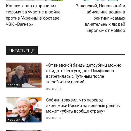
Казахстанца отправили в
Зеленский, Навальный и
тюрьму за участие в войне
Набиуллина вошли в
против Украины в составе
рейтинг «самых
ЧВК «Вагнер»
влиятельных людей
Европы» от Politico
ЧИТАТЬ ЕЩЕ
«От киевской банды детоубийц можно
ожидать чего угодно». Памфилова
встретилась с Путиным после
жеребьевки партий
Новости
05.08.2026
Собянин заявил, что перевод
экономики России на военные рельсы
может «убить вообще страну»
05.08.2026
Новости