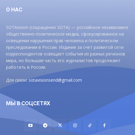
О НАС
SOTAvision (сокращенно SOTA) — российское независимое
общественно-политическое медиа, сфокусированное на
освещении нарушения прав человека и политическом
преследовании в России. Издание за счет развитой сети
корреспондентов освещает события из разных регионов
мира, но большая часть его журналистов продолжают
работать в России.
Для связи:
sotavisionsend@gmail.com
МЫ В СОЦСЕТЯХ