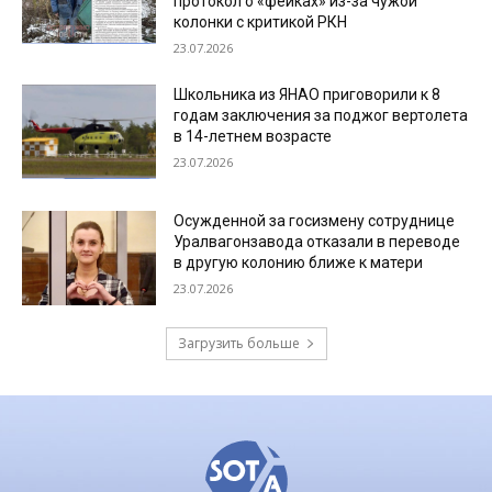
протокол о «фейках» из-за чужой
колонки с критикой РКН
23.07.2026
Школьника из ЯНАО приговорили к 8
годам заключения за поджог вертолета
в 14-летнем возрасте
23.07.2026
Осужденной за госизмену сотруднице
Уралвагонзавода отказали в переводе
в другую колонию ближе к матери
23.07.2026
Загрузить больше