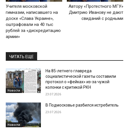
Учителя московской
Автору «Протестного МГУ»
гимназии, написавшего на
Дмитрию Иванову не дают
доске «Слава Украине»,
свиданий с родными
оштрафовали на 40 тыс
рублей за «дискредитацию
армии»
ЧИТАТЬ ЕЩЕ
На 85-летнего главреда
социалистической газеты составили
протокол о «фейках» из-за чужой
колонки с критикой РКН
Новости
23.07.2026
В Подмосковье разбился истребитель
23.07.2026
Новости