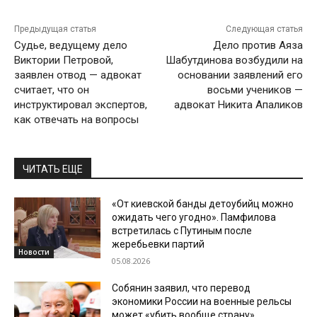
Предыдущая статья
Следующая статья
Судье, ведущему дело
Дело против Аяза
Виктории Петровой,
Шабутдинова возбудили на
заявлен отвод — адвокат
основании заявлений его
считает, что он
восьми учеников —
инструктировал экспертов,
адвокат Никита Апаликов
как отвечать на вопросы
ЧИТАТЬ ЕЩЕ
«От киевской банды детоубийц можно
ожидать чего угодно». Памфилова
встретилась с Путиным после
жеребьевки партий
Новости
05.08.2026
Собянин заявил, что перевод
экономики России на военные рельсы
может «убить вообще страну»