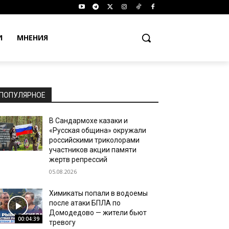
И
МНЕНИЯ
ПОПУЛЯРНОЕ
В Сандармохе казаки и
«Русская община» окружали
российскими триколорами
участников акции памяти
жертв репрессий
05.08.2026
Химикаты попали в водоемы
после атаки БПЛА по
Домодедово — жители бьют
00:04:39
тревогу