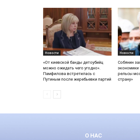
Новости
Новости
«От киевской банды детоубийц
Собянин за
можно ожидать чего угодно».
экономики 
Памфилова встретилась с
рельсы мож
Путиным после жеребьевки партий
страну»
О НАС