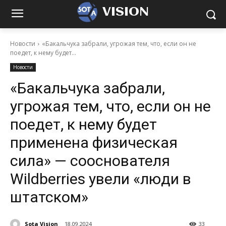
VISION
Новости
«Бакальчука забрали, угрожая тем, что, если он не
поедет, к нему будет...
Новости
«Бакальчука забрали,
угрожая тем, что, если он не
поедет, к нему будет
применена физическая
сила» — сооснователя
Wildberries увели «люди в
штатском»
Sota Vision
18.09.2024
33