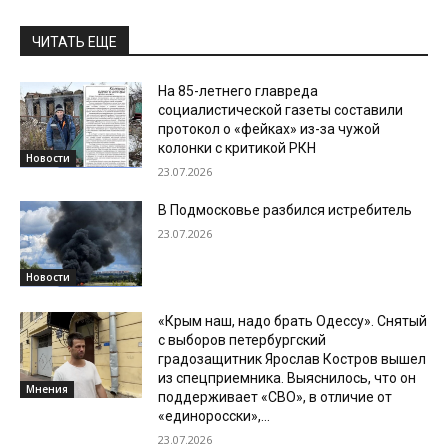
ЧИТАТЬ ЕЩЕ
На 85-летнего главреда
социалистической газеты составили
протокол о «фейках» из-за чужой
колонки с критикой РКН
Новости
23.07.2026
В Подмосковье разбился истребитель
23.07.2026
Новости
«Крым наш, надо брать Одессу». Снятый
с выборов петербургский
градозащитник Ярослав Костров вышел
из спецприемника. Выяснилось, что он
Мнения
поддерживает «СВО», в отличие от
«единоросски»,...
23.07.2026