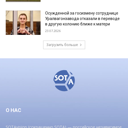
Осужденной за госизмену сотруднице
Уралвагонзавода отказали в переводе
в другую колонию ближе к матери
23.07.2026
Загрузить больше
О НАС
SOTAvision (сокращенно SOTA) — российское независимое