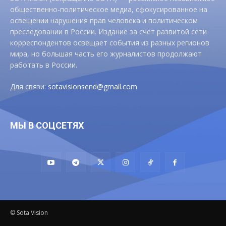
общественно-политическое медиа, сфокусированное на
освещении нарушения прав человека и политическом
преследовании в России. Издание за счет развитой сети
корреспондентов освещает события из разных регионов
мира, но большая часть его журналистов продолжают
работать в России.
Для связи:
sotavisionsend@gmail.com
МЫ В СОЦСЕТЯХ
© Sota Vision