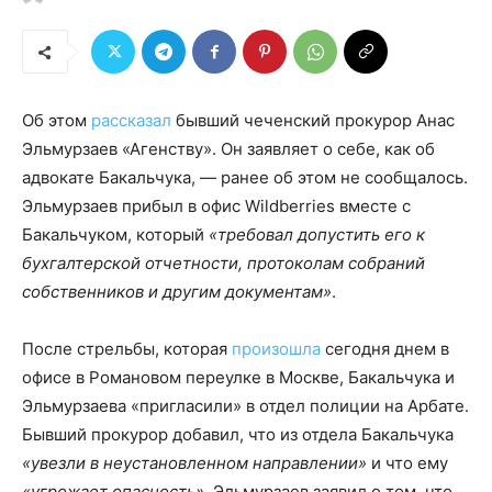
Об этом
рассказал
бывший чеченский прокурор Анас
Эльмурзаев «Агенству». Он заявляет о себе, как об
адвокате Бакальчука, — ранее об этом не сообщалось.
Эльмурзаев прибыл в офис Wildberries вместе с
Бакальчуком, который
«требовал допустить его к
бухгалтерской отчетности, протоколам собраний
собственников и другим документам»
.
После стрельбы, которая
произошла
сегодня днем в
офисе в Романовом переулке в Москве, Бакальчука и
Эльмурзаева «пригласили» в отдел полиции на Арбате.
Бывший прокурор добавил, что из отдела Бакальчука
«увезли в неустановленном направлении»
и что ему
«угрожает опасность».
Эльмурзаев заявил о том, что