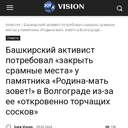
VISION
Новости
Башкирский активист потребовал «закрыть срамные
места» у памятника «Родина-мать зовет!» в Волгограде...
Новости
Башкирский активист
потребовал «закрыть
срамные места» у
памятника «Родина-мать
зовет!» в Волгограде из-за
ее «откровенно торчащих
сосков»
Sota Vision
09.02.2024
138