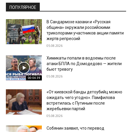
ПОПУЛЯРНОЕ
В Сандармохе казаки и «Русская
община» окружали российскими
триколорами участников акции памяти
жертв репрессий
05.08.2026
Химикаты попали в водоемы после
атаки БПЛА по Домодедово — жители
бьют тревогу
05.08.2026
00:04:39
«От киевской банды детоубийц можно
ожидать чего угодно». Памфилова
встретилась с Путиным после
жеребьевки партий
05.08.2026
Собянин заявил, что перевод