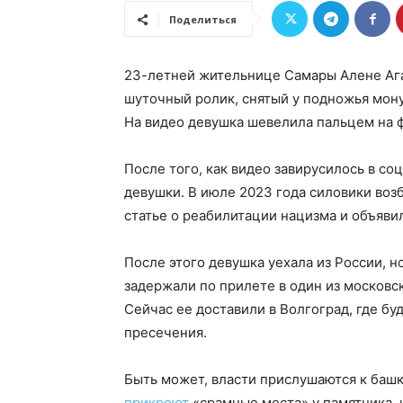
Поделиться
23-летней жительнице Самары Алене Аг
шуточный ролик, снятый у подножья мону
На видео девушка шевелила пальцем на 
После того, как видео завирусилось в со
девушки. В июле 2023 года силовики воз
статье о реабилитации нацизма и объявил
После этого девушка уехала из России, но
задержали по прилете в один из московск
Сейчас ее доставили в Волгоград, где бу
пресечения.
Быть может, власти прислушаются к баш
прикроют
«срамные места» у памятника, 