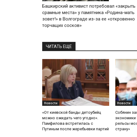
Башкирский активист потребовал «закрыть
срамные места» у памятника «Родина-мать
зовет!» в Волгограде из-за ее «откровенно
торчащих сосков»
ЧИТАТЬ ЕЩЕ
Новости
Новости
«От киевской банды детоубийц
Собянин за
можно ожидать чего угодно».
экономики 
Памфилова встретилась с
рельсы мож
Путиным после жеребьевки партий
страну»