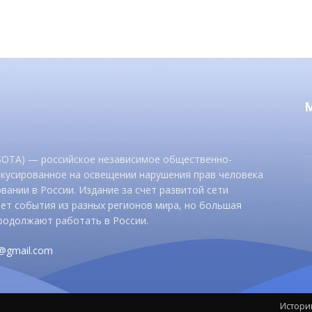
 SOTA) — российское независимое общественно-
окусированное на освещении нарушения прав человека
вании в России. Издание за счет развитой сети
ет события из разных регионов мира, но большая
родолжают работать в России.
d@gmail.com
Истори