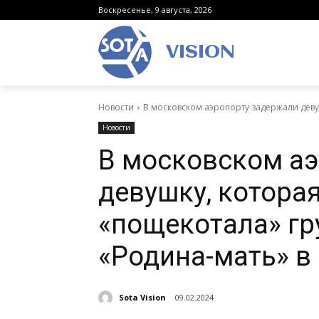
Воскресенье, 9 августа, 2026
VISION
Новости
В московском аэропорту задержали деву
Новости
В московском а
девушку, котора
«пощекотала» гр
«Родина-мать» в
Sota Vision
09.02.2024