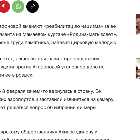
афоновой вменяют «реабилитацию нацизма» за ее
мента на Мамаевом кургане «Родина-мать зовет».
фоне груди памятника, напевая цирковую мелодию.
цсетях, z-каналы призвали к преследованию
будили против Агафоновой уголовное дело по
и ее в розыск.
 8 февраля зачем-то вернулась в страну. Ее
их аэропортов и заставили извиняться на камеру.
дет решаться вопрос об избрании ей меры
кирскому общественнику Ахияретдинову и
чтобы никого не провоцировать на совершение