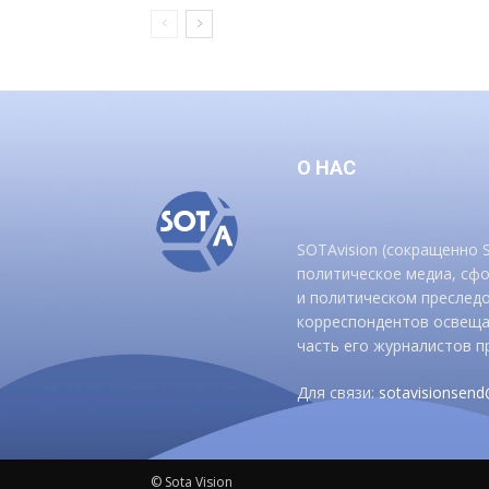
О НАС
SOTAvision (сокращенно
политическое медиа, сф
и политическом преследо
корреспондентов освеща
часть его журналистов п
Для связи:
sotavisionsen
© Sota Vision