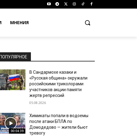
И
МНЕНИЯ
ПОПУЛЯРНОЕ
В Сандармохе казаки и
«Русская община» окружали
российскими триколорами
участников акции памяти
жертв репрессий
05.08.2026
Химикаты попали в водоемы
после атаки БПЛА по
Домодедово — жители бьют
00:04:39
тревогу