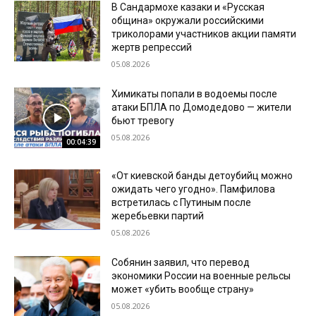
В Сандармохе казаки и «Русская
община» окружали российскими
триколорами участников акции памяти
жертв репрессий
05.08.2026
Химикаты попали в водоемы после
атаки БПЛА по Домодедово — жители
бьют тревогу
05.08.2026
00:04:39
«От киевской банды детоубийц можно
ожидать чего угодно». Памфилова
встретилась с Путиным после
жеребьевки партий
05.08.2026
Собянин заявил, что перевод
экономики России на военные рельсы
может «убить вообще страну»
05.08.2026