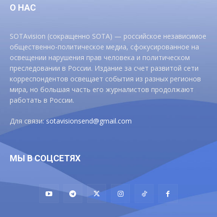
О НАС
SOTAvision (сокращенно SOTA) — российское независимое
общественно-политическое медиа, сфокусированное на
освещении нарушения прав человека и политическом
преследовании в России. Издание за счет развитой сети
корреспондентов освещает события из разных регионов
мира, но большая часть его журналистов продолжают
работать в России.
Для связи:
sotavisionsend@gmail.com
МЫ В СОЦСЕТЯХ