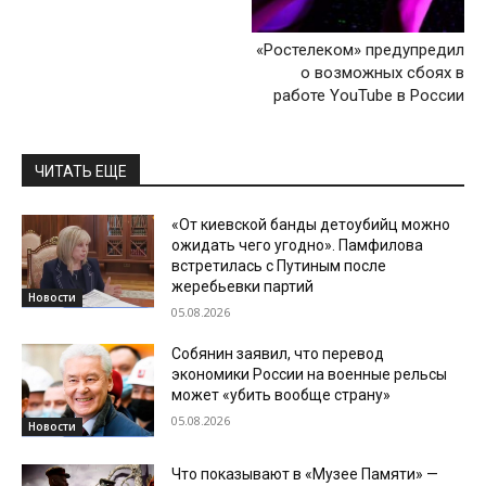
«Ростелеком» предупредил
о возможных сбоях в
работе YouTube в России
ЧИТАТЬ ЕЩЕ
«От киевской банды детоубийц можно
ожидать чего угодно». Памфилова
встретилась с Путиным после
жеребьевки партий
Новости
05.08.2026
Собянин заявил, что перевод
экономики России на военные рельсы
может «убить вообще страну»
05.08.2026
Новости
Что показывают в «Музее Памяти» —