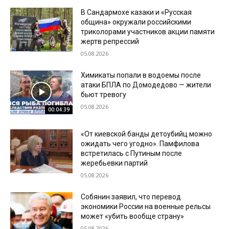
В Сандармохе казаки и «Русская
община» окружали российскими
триколорами участников акции памяти
жертв репрессий
05.08.2026
Химикаты попали в водоемы после
атаки БПЛА по Домодедово — жители
бьют тревогу
05.08.2026
00:04:39
«От киевской банды детоубийц можно
ожидать чего угодно». Памфилова
встретилась с Путиным после
жеребьевки партий
05.08.2026
Собянин заявил, что перевод
экономики России на военные рельсы
может «убить вообще страну»
05.08.2026