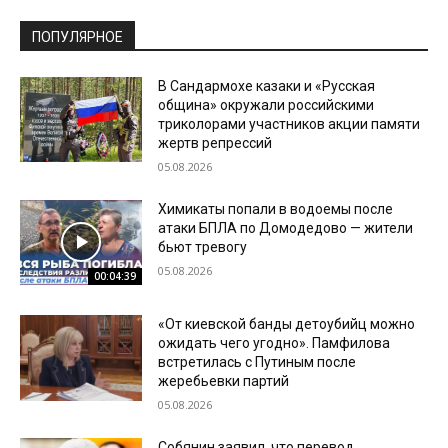
ПОПУЛЯРНОЕ
В Сандармохе казаки и «Русская
община» окружали российскими
триколорами участников акции памяти
жертв репрессий
05.08.2026
Химикаты попали в водоемы после
атаки БПЛА по Домодедово — жители
бьют тревогу
05.08.2026
00:04:39
«От киевской банды детоубийц можно
ожидать чего угодно». Памфилова
встретилась с Путиным после
жеребьевки партий
05.08.2026
Собянин заявил, что перевод