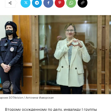
архив SOTAvision / Антонина Фаворская
Второму осужденному по делу, инвалиду I группы