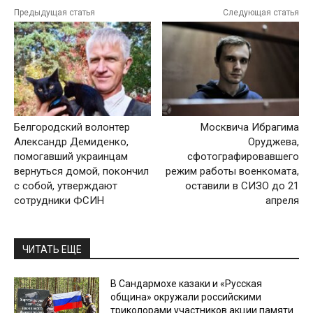
Предыдущая статья
Следующая статья
Белгородский волонтер
Москвича Ибрагима
Александр Демиденко,
Оруджева,
помогавший украинцам
сфотографировавшего
вернуться домой, покончил
режим работы военкомата,
с собой, утверждают
оставили в СИЗО до 21
сотрудники ФСИН
апреля
ЧИТАТЬ ЕЩЕ
В Сандармохе казаки и «Русская
община» окружали российскими
триколорами участников акции памяти