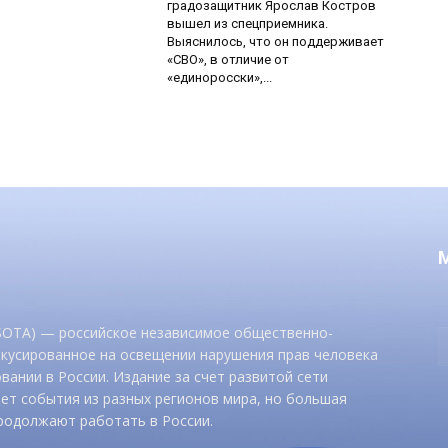
градозащитник Ярослав Костров
вышел из спецприемника.
Выяснилось, что он поддерживает
«СВО», в отличие от
«единоросски»,...
 SOTA) — российское независимое общественно-
окусированное на освещении нарушения прав человека
вании в России. Издание за счет развитой сети
ет события из разных регионов мира, но большая
родолжают работать в России.