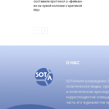
составили протокол о «фейках»
из-за чужой колонки с критикой
РКН
О НАС
SOTAvision (сокращенно
политическое медиа, сф
и политическом преследо
корреспондентов освеща
часть его журналистов п