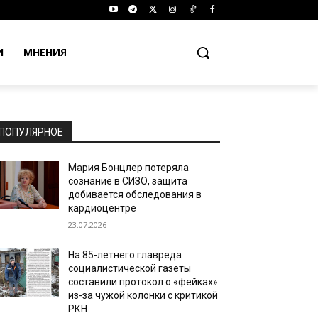
И
МНЕНИЯ
ПОПУЛЯРНОЕ
Мария Бонцлер потеряла
сознание в СИЗО, защита
добивается обследования в
кардиоцентре
23.07.2026
На 85-летнего главреда
социалистической газеты
составили протокол о «фейках»
из-за чужой колонки с критикой
РКН