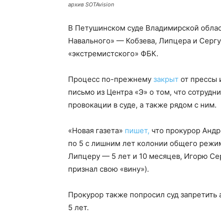
архив SOTAvision
В Петушинском суде Владимирской облас
Навального» — Кобзева, Липцера и Сергу
«экстремистского» ФБК.
Процесс по-прежнему
закрыт
от прессы 
письмо из Центра «Э» о том, что сотрудн
провокации в суде, а также рядом с ним.
«Новая газета»
пишет,
что прокурор Андр
по 5 с лишним лет колонии общего режим
Липцеру — 5 лет и 10 месяцев, Игорю Се
признал свою «вину»).
Прокурор также попросил суд запретить 
5 лет.