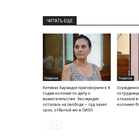
ЧИТАТЬ ЕЩЕ
Главное
Главное
Кетеван Хараидзе приговорили к 4
Осужденной
годам колонии по делу о
сотруднице
вымогательстве. Экс-мундеп
отказали в
осталась на свободе — суд зачел
колонию бл
срок, отбытый ею в СИЗО