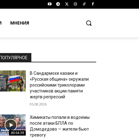
И
МНЕНИЯ
ПОПУЛЯРНОЕ
В Сандармохе казаки и
«Русская община» окружали
российскими триколорами
участников акции памяти
жертв репрессий
05.08.2026
Химикаты попали в водоемы
после атаки БПЛА по
Домодедово — жители бьют
00:04:39
тревогу