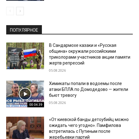
ПОПУЛЯРНОЕ
В Сандармохе казаки и «Русская
община» окружали российскими
триколорами участников акции памяти
жертв репрессий
05.08.2026
Химикаты попали в водоемы после
атаки БПЛА по Домодедово — жители
бьют тревогу
05.08.2026
00:04:39
«От киевской банды детоубийц можно
ожидать чего угодно». Памфилова
встретилась с Путиным после
жеребьевки партий