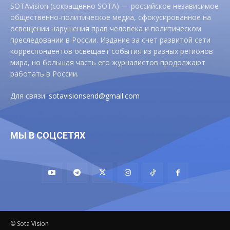
SOTAvision (сокращенно SOTA) — российское независимое
общественно-политическое медиа, сфокусированное на
освещении нарушения прав человека и политическом
преследовании в России. Издание за счет развитой сети
корреспондентов освещает события из разных регионов
мира, но большая часть его журналистов продолжают
работать в России.
Для связи:
sotavisionsend@gmail.com
МЫ В СОЦСЕТЯХ
© Sota Vision