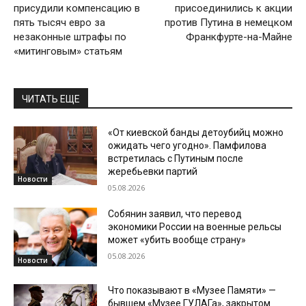
присудили компенсацию в
присоединились к акции
пять тысяч евро за
против Путина в немецком
незаконные штрафы по
Франкфурте-на-Майне
«митинговым» статьям
ЧИТАТЬ ЕЩЕ
«От киевской банды детоубийц можно
ожидать чего угодно». Памфилова
встретилась с Путиным после
жеребьевки партий
Новости
05.08.2026
Собянин заявил, что перевод
экономики России на военные рельсы
может «убить вообще страну»
05.08.2026
Новости
Что показывают в «Музее Памяти» —
бывшем «Музее ГУЛАГа», закрытом