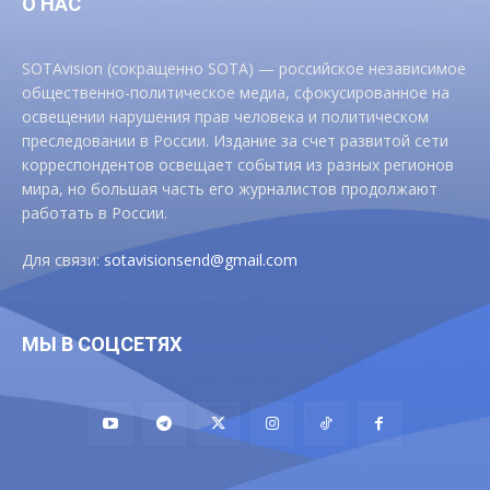
О НАС
SOTAvision (сокращенно SOTA) — российское независимое
общественно-политическое медиа, сфокусированное на
освещении нарушения прав человека и политическом
преследовании в России. Издание за счет развитой сети
корреспондентов освещает события из разных регионов
мира, но большая часть его журналистов продолжают
работать в России.
Для связи:
sotavisionsend@gmail.com
МЫ В СОЦСЕТЯХ