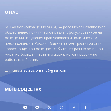
О НАС
SOTAvision (сокращенно SOTA) — российское независимое
общественно-политическое медиа, сфокусированное на
освещении нарушения прав человека и политическом
преследовании в России. Издание за счет развитой сети
корреспондентов освещает события из разных регионов
мира, но большая часть его журналистов продолжают
работать в России.
Для связи:
sotavisionsend@gmail.com
МЫ В СОЦСЕТЯХ