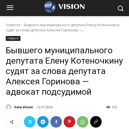
VISION
Новости
Бывшего муниципального депутата Елену Котеночкину
судят за слова депутата Алексея Горинова —...
Новости
Бывшего муниципального
депутата Елену Котеночкину
судят за слова депутата
Алексея Горинова —
адвокат подсудимой
Sota Vision
12.07.2024
122