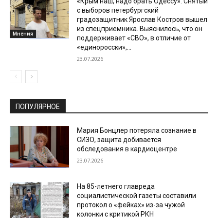
«Крым наш, надо брать Одессу». Снятый
с выборов петербургский
градозащитник Ярослав Костров вышел
из спецприемника. Выяснилось, что он
Мнения
поддерживает «СВО», в отличие от
«единоросски»,...
23.07.2026
ПОПУЛЯРНОЕ
Мария Бонцлер потеряла сознание в
СИЗО, защита добивается
обследования в кардиоцентре
23.07.2026
На 85-летнего главреда
социалистической газеты составили
протокол о «фейках» из-за чужой
колонки с критикой РКН