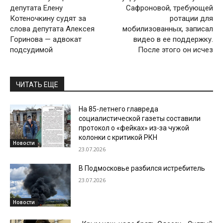
депутата Елену
Сафроновой, требующей
Котеночкину судят за
ротации для
слова депутата Алексея
мобилизованных, записал
Горинова — адвокат
видео в ее поддержку.
подсудимой
После этого он исчез
ЧИТАТЬ ЕЩЕ
На 85-летнего главреда
социалистической газеты составили
протокол о «фейках» из-за чужой
колонки с критикой РКН
Новости
23.07.2026
В Подмосковье разбился истребитель
23.07.2026
Новости