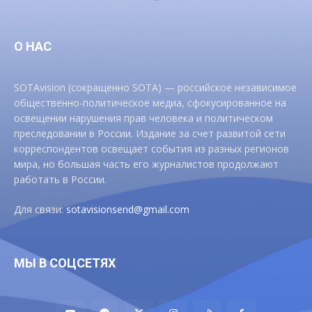
О НАС
SOTAvision (сокращенно SOTA) — российское независимое
общественно-политическое медиа, сфокусированное на
освещении нарушения прав человека и политическом
преследовании в России. Издание за счет развитой сети
корреспондентов освещает события из разных регионов
мира, но большая часть его журналистов продолжают
работать в России.
Для связи:
sotavisionsend@gmail.com
МЫ В СОЦСЕТЯХ