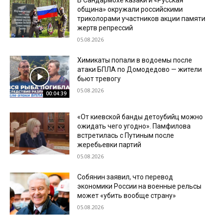
В Сандармохе казаки и «Русская
община» окружали российскими
триколорами участников акции памяти
жертв репрессий
05.08.2026
Химикаты попали в водоемы после
атаки БПЛА по Домодедово — жители
бьют тревогу
05.08.2026
00:04:39
«От киевской банды детоубийц можно
ожидать чего угодно». Памфилова
встретилась с Путиным после
жеребьевки партий
05.08.2026
Собянин заявил, что перевод
экономики России на военные рельсы
может «убить вообще страну»
05.08.2026