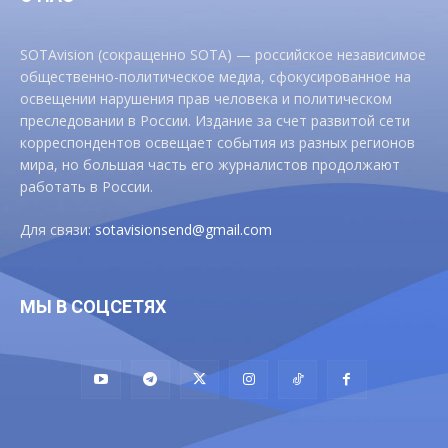
SOTAvision (сокращенно SOTA) — российское независимое
общественно-политическое медиа, сфокусированное на
освещении нарушения прав человека и политическом
преследовании в России. Издание за счет развитой сети
корреспондентов освещает события из разных регионов
мира, но большая часть его журналистов продолжают
работать в России.
Для связи:
sotavisionsend@gmail.com
МЫ В СОЦСЕТЯХ