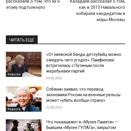
рассказали о том, что их к
Казадаев рассказал о том,
этому подтолкнуло
как в 2013 Навального
избирали кандидатом в
мэры Москвы
ЧИТАТЬ ЕЩЕ
«От киевской банды детоубийц можно
ожидать чего угодно». Памфилова
встретилась с Путиным после
жеребьевки партий
Новости
05.08.2026
Собянин заявил, что перевод
экономики России на военные рельсы
может «убить вообще страну»
05.08.2026
Новости
Что показывают в «Музее Памяти» —
бывшем «Музее ГУЛАГа», закрытом