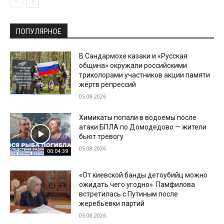
ПОПУЛЯРНОЕ
В Сандармохе казаки и «Русская
община» окружали российскими
триколорами участников акции памяти
жертв репрессий
05.08.2026
Химикаты попали в водоемы после
атаки БПЛА по Домодедово — жители
бьют тревогу
05.08.2026
00:04:39
«От киевской банды детоубийц можно
ожидать чего угодно». Памфилова
встретилась с Путиным после
жеребьевки партий
05.08.2026