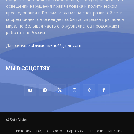
освещении нарушения прав человека и политическом
преследовании в России. Издание за счет развитой сети
корреспондентов освещает события из разных регионов
мира, но большая часть его журналистов продолжают
работать в России.
Для связи:
sotavisionsend@gmail.com
МЫ В СОЦСЕТЯХ
© Sota Vision
Истории
Видео
Фото
Карточки
Новости
Мнения