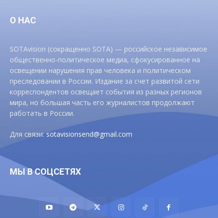
О НАС
SOTAvision (сокращенно SOTA) — российское независимое
общественно-политическое медиа, сфокусированное на
освещении нарушения прав человека и политическом
преследовании в России. Издание за счет развитой сети
корреспондентов освещает события из разных регионов
мира, но большая часть его журналистов продолжают
работать в России.
Для связи:
sotavisionsend@gmail.com
МЫ В СОЦСЕТЯХ