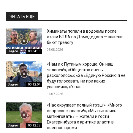
ЧИТАТЬ ЕЩЕ
Химикаты попали в водоемы после
атаки БПЛА по Домодедово — жители
бьют тревогу
05.08.2026
Видео
00:04:39
«Нам и с Путиным хорошо. Он наш
человек!»; «Общество очень
раскололось»; «За «Единую Россию я не
буду голосовать ни при каких
Видео
00:12:04
условиях»; «У нас...
16.07.2026
«Нас окружает полный трэш!»; «Много
вопросов к власти!»; «Мы пытались
митинговать» — жители и гости
Екатеринбурга о критике власти в
Видео
00:12:55
военное время