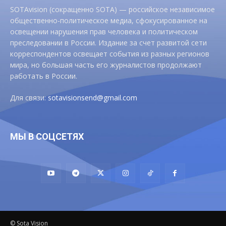
SOTAvision (сокращенно SOTA) — российское независимое
общественно-политическое медиа, сфокусированное на
освещении нарушения прав человека и политическом
преследовании в России. Издание за счет развитой сети
корреспондентов освещает события из разных регионов
мира, но большая часть его журналистов продолжают
работать в России.
Для связи:
sotavisionsend@gmail.com
МЫ В СОЦСЕТЯХ
© Sota Vision