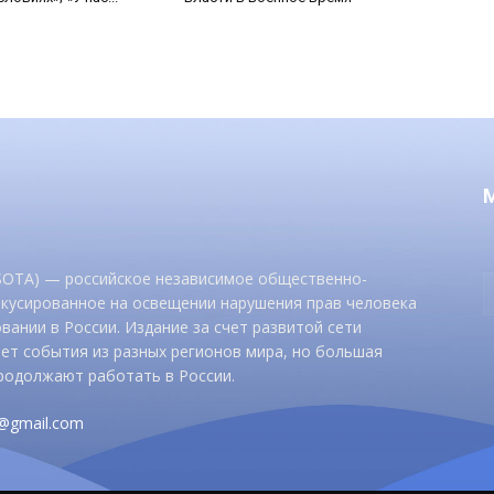
 SOTA) — российское независимое общественно-
окусированное на освещении нарушения прав человека
вании в России. Издание за счет развитой сети
ет события из разных регионов мира, но большая
родолжают работать в России.
d@gmail.com