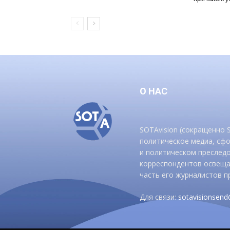
О НАС
SOTAvision (сокращенно
политическое медиа, сф
и политическом преследо
корреспондентов освеща
часть его журналистов п
Для связи:
sotavisionsen