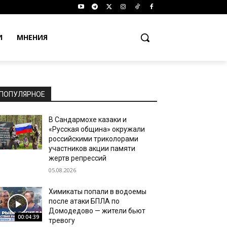
И
МНЕНИЯ
ПОПУЛЯРНОЕ
В Сандармохе казаки и
«Русская община» окружали
российскими триколорами
участников акции памяти
жертв репрессий
05.08.2026
Химикаты попали в водоемы
после атаки БПЛА по
Домодедово — жители бьют
00:04:39
тревогу