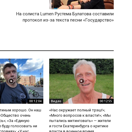
На солиста Lumen Рустема Булатова составили
протокол из-за текста песни «Государство»
00:12:04
Видео
00:12:55
утиным хорошо. Он наш
«Нас окружает полный трэш!»;
 «Общество очень
«Много вопросов к власти!»; «Мы
ь»; «За «Единую
пытались митинговать» — жители
е буду голосовать ни
и гости Екатеринбурга о критике
ловиях»; «У нас...
власти в военное время