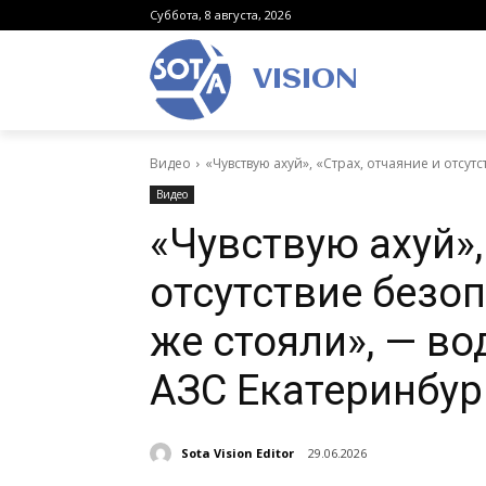
Суббота, 8 августа, 2026
VISION
Видео
«Чувствую ахуй», «Страх, отчаяние и отсутст
Видео
«Чувствую ахуй»,
отсутствие безоп
же стояли», — во
АЗС Екатеринбур
Sota Vision Editor
29.06.2026