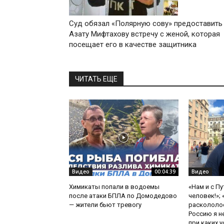
Суд обязал «Полярную сову» предоставить
Азату Мифтахову встречу с женой, которая
посещает его в качестве защитника
ЧИТАТЬ ЕЩЕ
Видео
00:04:39
Видео
Химикаты попали в водоемы
«Нам и с П
после атаки БПЛА по Домодедово
человек!»;
— жители бьют тревогу
раскололос
Россию я н
при каких ус