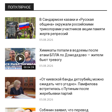
ПОПУЛЯРНОЕ
В Сандармохе казаки и «Русская
община» окружали российскими
триколорами участников акции памяти
жертв репрессий
05.08.2026
Химикаты попали в водоемы после
атаки БПЛА по Домодедово — жители
бьют тревогу
05.08.2026
00:04:39
«От киевской банды детоубийц можно
ожидать чего угодно». Памфилова
встретилась с Путиным после
жеребьевки партий
05.08.2026
Собянин заявил, что перевод