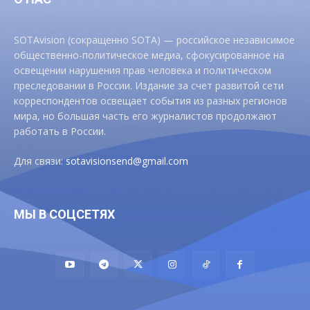
SOTAvision (сокращенно SOTA) — российское независимое
общественно-политическое медиа, сфокусированное на
освещении нарушения прав человека и политическом
преследовании в России. Издание за счет развитой сети
корреспондентов освещает события из разных регионов
мира, но большая часть его журналистов продолжают
работать в России.
Для связи:
sotavisionsend@gmail.com
МЫ В СОЦСЕТЯХ