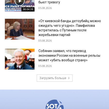
бьют тревогу
05.08.2026
00:04:39
«От киевской банды детоубийц можно
ожидать чего угодно». Памфилова
встретилась с Путиным после
жеребьевки партий
05.08.2026
Собянин заявил, что перевод
экономики России на военные рельсы
может «убить вообще страну»
05.08.2026
Загрузить больше