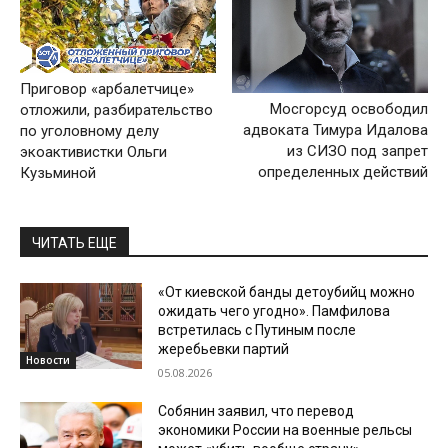
Приговор «арбалетчице»
Мосгорсуд освободил
отложили, разбирательство
адвоката Тимура Идалова
по уголовному делу
из СИЗО под запрет
экоактивистки Ольги
определенных действий
Кузьминой
ЧИТАТЬ ЕЩЕ
«От киевской банды детоубийц можно
ожидать чего угодно». Памфилова
встретилась с Путиным после
жеребьевки партий
Новости
05.08.2026
Собянин заявил, что перевод
экономики России на военные рельсы