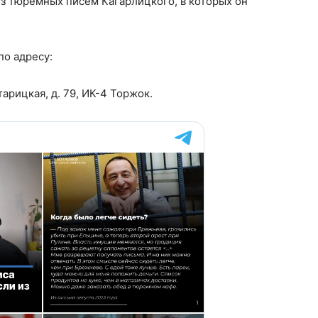
з тюремных писем Кагарлицкого, в которых он
по адресу:
Старицкая, д. 79, ИК-4 Торжок.