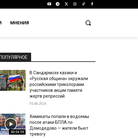
И
МНЕНИЯ
ПОПУЛЯРНОЕ
В Сандармохе казаки и
«Русская община» окружали
российскими триколорами
участников акции памяти
жертв репрессий
05.08.2026
Химикаты попали в водоемы
после атаки БПЛА по
Домодедово — жители бьют
00:04:39
тревогу