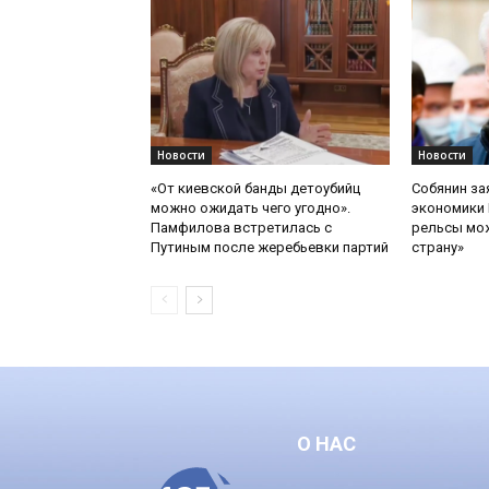
Новости
Новости
«От киевской банды детоубийц
Собянин за
можно ожидать чего угодно».
экономики 
Памфилова встретилась с
рельсы мож
Путиным после жеребьевки партий
страну»
О НАС