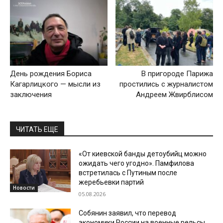
День рождения Бориса
В пригороде Парижа
Кагарлицкого — мысли из
простились с журналистом
заключения
Андреем Жвирблисом
ЧИТАТЬ ЕЩЕ
«От киевской банды детоубийц можно
ожидать чего угодно». Памфилова
встретилась с Путиным после
жеребьевки партий
Новости
05.08.2026
Собянин заявил, что перевод
экономики России на военные рельсы