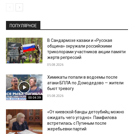
ПОПУЛЯРНОЕ
В Сандармохе казаки и «Русская
община» окружали российскими
триколорами участников акции памяти
жертв репрессий
05.08.2026
Химикаты попали в водоемы после
атаки БПЛА по Домодедово — жители
бьют тревогу
05.08.2026
00:04:39
«От киевской банды детоубийц можно
ожидать чего угодно». Памфилова
встретилась с Путиным после
жеребьевки партий