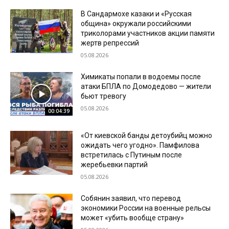
В Сандармохе казаки и «Русская
община» окружали российскими
триколорами участников акции памяти
жертв репрессий
05.08.2026
Химикаты попали в водоемы после
атаки БПЛА по Домодедово — жители
бьют тревогу
05.08.2026
00:04:39
«От киевской банды детоубийц можно
ожидать чего угодно». Памфилова
встретилась с Путиным после
жеребьевки партий
05.08.2026
Собянин заявил, что перевод
экономики России на военные рельсы
может «убить вообще страну»