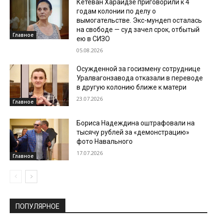
Кетеван Хараидзе приговорили к 4
годам колонии по делу о
вымогательстве. Экс-мундеп осталась
на свободе — суд зачел срок, отбытый
Главное
ею в СИЗО
05.08.2026
Осужденной за госизмену сотруднице
Уралвагонзавода отказали в переводе
в другую колонию ближе к матери
23.07.2026
Главное
Бориса Надеждина оштрафовали на
тысячу рублей за «демонстрацию»
фото Навального
17.07.2026
Главное
ПОПУЛЯРНОЕ