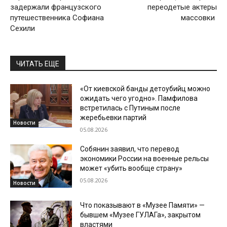
задержали французского
переодетые актеры
путешественника Софиана
массовки
Сехили
ЧИТАТЬ ЕЩЕ
«От киевской банды детоубийц можно
ожидать чего угодно». Памфилова
встретилась с Путиным после
жеребьевки партий
Новости
05.08.2026
Собянин заявил, что перевод
экономики России на военные рельсы
может «убить вообще страну»
05.08.2026
Новости
Что показывают в «Музее Памяти» —
бывшем «Музее ГУЛАГа», закрытом
властями