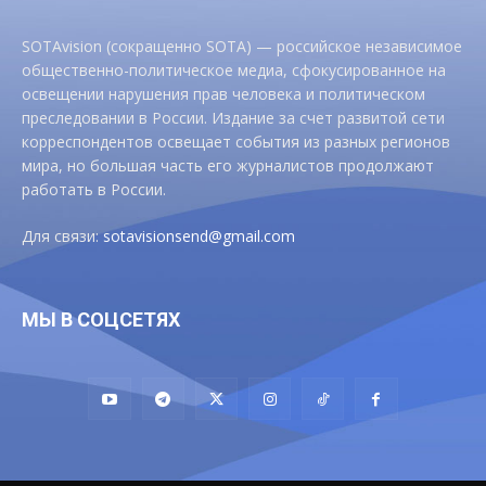
SOTAvision (сокращенно SOTA) — российское независимое
общественно-политическое медиа, сфокусированное на
освещении нарушения прав человека и политическом
преследовании в России. Издание за счет развитой сети
корреспондентов освещает события из разных регионов
мира, но большая часть его журналистов продолжают
работать в России.
Для связи:
sotavisionsend@gmail.com
МЫ В СОЦСЕТЯХ