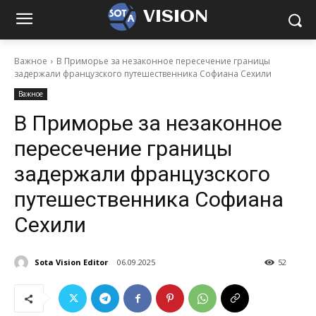
VISION
Важное
В Приморье за незаконное пересечение границы
задержали французского путешественника Софиана Сехили
Важное
В Приморье за незаконное
пересечение границы
задержали французского
путешественника Софиана
Сехили
Sota Vision Editor
06.09.2025
52