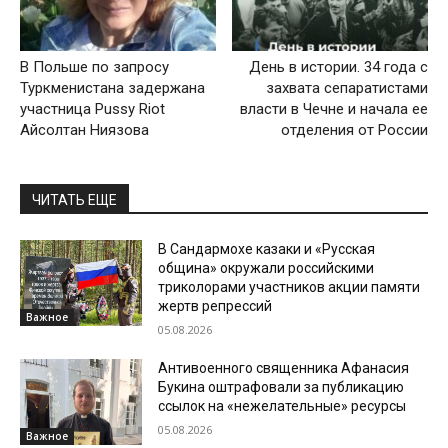
В Польше по запросу
День в истории. 34 года с
Туркменистана задержана
захвата сепаратистами
участница Pussy Riot
власти в Чечне и начала ее
Айсолтан Ниязова
отделения от России
ЧИТАТЬ ЕЩЕ
В Сандармохе казаки и «Русская
община» окружали российскими
триколорами участников акции памяти
жертв репрессий
Важное
05.08.2026
Антивоенного священника Афанасия
Букина оштрафовали за публикацию
ссылок на «нежелательные» ресурсы
05.08.2026
Важное