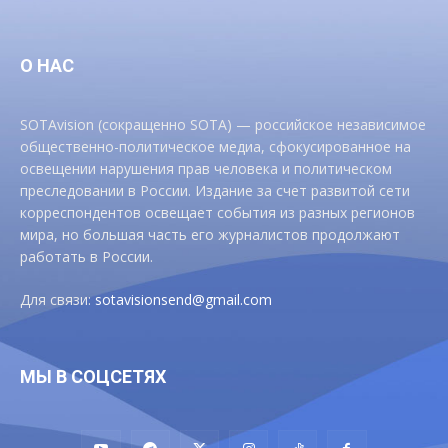
О НАС
SOTAvision (сокращенно SOTA) — российское независимое
общественно-политическое медиа, сфокусированное на
освещении нарушения прав человека и политическом
преследовании в России. Издание за счет развитой сети
корреспондентов освещает события из разных регионов
мира, но большая часть его журналистов продолжают
работать в России.
Для связи:
sotavisionsend@gmail.com
МЫ В СОЦСЕТЯХ