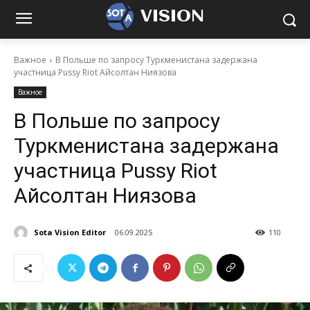
VISION
Важное
В Польше по запросу Туркменистана задержана
участница Pussy Riot Айсолтан Ниязова
Важное
В Польше по запросу
Туркменистана задержана
участница Pussy Riot
Айсолтан Ниязова
Sota Vision Editor
06.09.2025
110