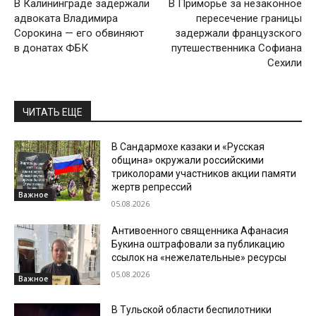
В Калининграде задержали
В Приморье за незаконное
адвоката Владимира
пересечение границы
Сорокина — его обвиняют
задержали французского
в донатах ФБК
путешественника Софиана
Сехили
ЧИТАТЬ ЕЩЕ
В Сандармохе казаки и «Русская
община» окружали российскими
триколорами участников акции памяти
жертв репрессий
Важное
05.08.2026
Антивоенного священника Афанасия
Букина оштрафовали за публикацию
ссылок на «нежелательные» ресурсы
05.08.2026
Важное
В Тульской области беспилотники